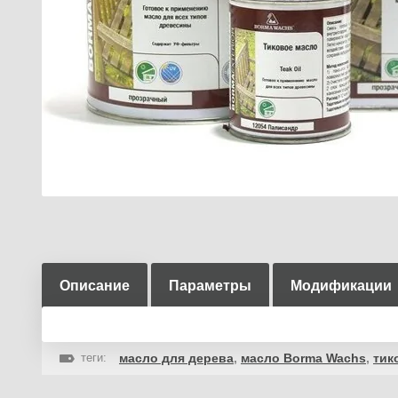
Описание
Параметры
Модификации
теги:
масло для дерева
,
масло Borma Wachs
,
тик