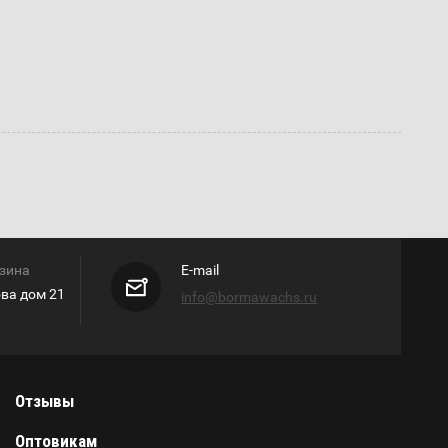
азина
E-mail
ова дом 21
info@bormawachs.ru
Отзывы
Оптовикам