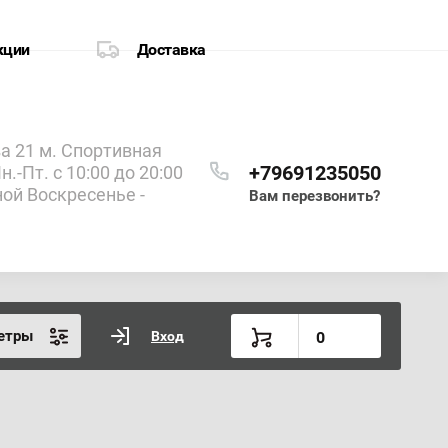
кции
Доставка
 21 м. Спортивная
+79691235050
.-Пт. с 10:00 до 20:00
ной Воскресенье -
Вам перезвонить?
етры
Вход
0