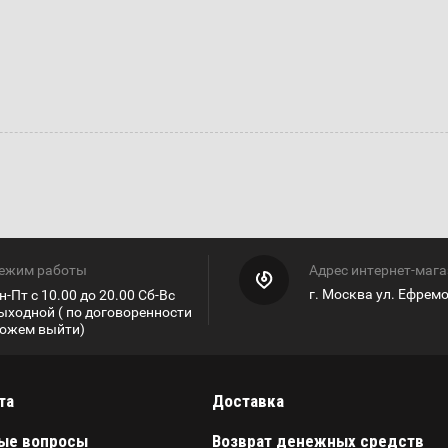
ежим работы
Адрес интернет-маг
г. Москва ул. Ефрем
н-Пт с 10.00 до 20.00 Сб-Вс
ыходной ( по договоренности
ожем выйти)
та
Доставка
ые вопросы
Возврат денежных средств