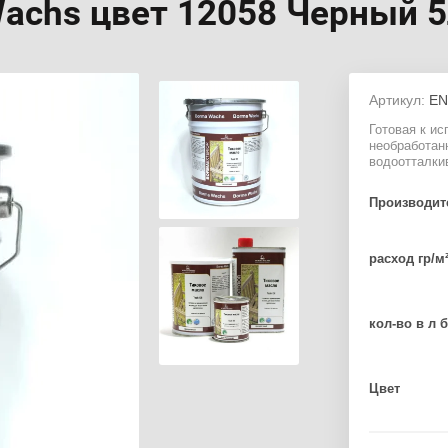
achs цвет 12058 Черный 
Артикул:
EN
Готовая к и
необработан
водоотталки
Производит
расход гр/м
кол-во в л 
Цвет