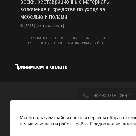
воски, реставрационные материалы,
золочение и средства по уходу за
мебелью и полами
© [2013] [bormawachs.ru]
Полное или частичное копирование материалов
разрешено только с согласия владельца сайта
Принимаем к оплате
Остались вопросы?
Я выражаю
согласие на 
оставьте номер и мы свяжемся с
вами в ближайшее время
обработку персональных 
Мы используем файлы cookie и сервисы сбора технич
соответствии с
политикой
целью улучшения работы сайта. Продолжая использов
конфиденциальности