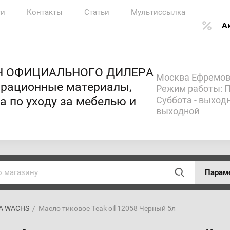
ти
Контакты
Статьи
Мультиссылка
А
Н ОФИЦИАЛЬНОГО ДИЛЕРА
Москва Ефремова
аврационные материалы,
Режим работы: Пн
а по уходу за мебелью и
Суббота - выход
выходной
Парам
MA WACHS
  /  Масло тиковое Teak oil 12058 Черный 5л