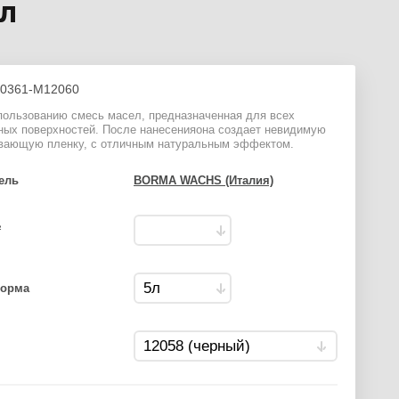
5л
0361-M12060
спользованию смесь масел, предназначенная для всех
ных поверхностей. После нанесенияона создает невидимую
вающую пленку, с отличным натуральным эффектом.
ель
BORMA WACHS (Италия)
²
борма