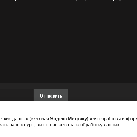
Отправить
передачу и
данных
в
еских данных (включая
Яндекс Метрику
) для обработки инфор
ать наш ресурс, вы соглашаетесь на обработку данных.